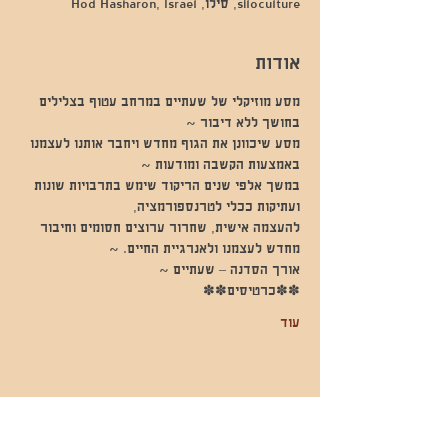
siloculture, סילו, Hod Hasharon, Israel
אודות
מסע מוזיקלי של שעתיים במרחב עטוף בצלילים 
בחושך ללא דיבור ~
מסע שיכוונן את הגוף מחדש ויחבר אותנו לעצמנו 
באמצעות הקשבה ומודעות ~
במשך אלפי שנים הריקוד שימש בתרבויות שונות 
ועתיקות ככלי לטרנספורמציה,
להעצמה אישית, שחרור ערוצים חסומים וחיבור 
מחדש לעצמנו ולאנרגיית החיים. ~
אורך הסדנה – שעתיים ~
✽✽כרטיסים✽✽
עוד
שתפו אותי