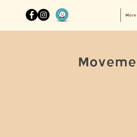
More
Movemen