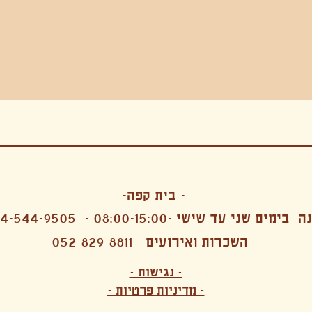
בה, חגיגה , סדנאות , אמבטיות קרח,סווט לודג, ארוחה הודית, קבל שבת,ירון פאר,רותם בר אור ,קונטקט ג'אם ,איריס נייס, פרפורמנס,סרטים , אמנות ,טבי,גוף ,מיצג, אוכל צמחוני ,ריטר
אימפרוביזציה
- בית קפה-
 בימים שני עד שישי -08:00-15:00 -
4-544-9505
- השכרות ואירועים - 052-829-8811
הפקות מקצועיות ארועי חברה קטנים רעיונות לארועי חברה ארועי חברה הוצאה מוכרת ארועי חברה בתל 
לעובדים משאבי אנוש רווחה מנהלות משאבי אנוש HR מנהלות רווחה הפקת ארועים לארגונים רכזי משאבי אנוש מנהלות משאבי אנוש בהייטק משאבי אנוש בהייטק ארועים קטנים עד 150 ארועים בינוניים עד 250 אווירה כפקית שדות אירוח מהלב בת מצווה בר מצווה חת
ות עם חללים פרטיים מדיטציה יוגה פילאטיס ניקוי רעלים סטודיו להשכרה בתל אביב חללי עבודה סטודיו לאמנים להשכרה סדנאות בישול סדנאות קליעה סדנאות תיפוף סדנאות נגרות סטודיו ל
- נגישות -
ירקות אורגני מהגינה צמחוני בהוד השרון טבעוני בהוד השרון שייקים מיצים תפריט עסקיות תפריט משלוחים קפה סילו קמבוצ'ה ארוחת בוקר VEGAN MENU VEGETERIAN MENU מנות פתיחה כריכים סלטים לאכול עם העיניים פאלאטס קוקטיילים בוריטו ארוחת בוקר זוגית ארוחת צהריים צ
- מדיניות פרטיות -