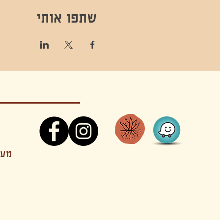
שתפו אותי
קונטקט,ריקוד,תנועה,אקסטטיק,אקסטטיק דאנס, מסי
מענה
קטנים בהוד השרון סטודיו להשכרה חוגים סדנאות הרצאות פעילויות להורים וילדים ארועים אינטימיים קולינריה עכשווית אווירה קסומה בשרון מסיבות פרטיות מסעדה בשד
נשכח ילדים חלל לארוע פרטי חלל הרצאות חלל הופעות חלל הרצאות וארועים עסקיים אולמות ארועים בוטיק ארועים משפחתיים אווירת שאנטי אווירת סיני