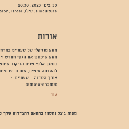
30 בינו׳ 2023, 20:30
siloculture, סילו, Hod Hasharon, Israel
אודות
מסע מוזיקלי של שעתיים במרחב
מסע שיכוונן את הגוף מחדש וי
במשך אלפי שנים הריקוד שימש 
להעצמה אישית, שחרור ערוצים 
אורך הסדנה – שעתיים ~
✽✽כרטיסים✽✽
עוד
מפות גוגל נחסמו בהתאם להגדרות שלך לנתו