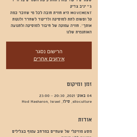
שעתיים ריקוד בחוץ תחת כיפת השמיים בליווי די
MOVEMENT היא חווית חובה לכל מי שזוכר כמה
קל ופשוט לתת למוסיקה ולריקוד לשחרר ולנקות
אותך". חוויה עמוקה של חיבור למוסיקה ולתנועה
האותנטית שלנו
הרישום נסגר
אירועים אחרים
זמן ומיקום
04 באוק׳ 2021, 20:30 – 23:00
siloculture, סילו, Hod Hasharon, Israel
אודות
מסע מוזיקלי של שעתיים במרחב עטוף בצלילים 