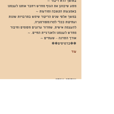
בחושך ללא דיבור ~
מסע שיכוונן את הגוף מחדש ויחבר אותנו לעצמנו 
באמצעות הקשבה ומודעות ~
במשך אלפי שנים הריקוד שימש בתרבויות שונות 
ועתיקות ככלי לטרנספורמציה,
להעצמה אישית, שחרור ערוצים חסומים וחיבור 
מחדש לעצמנו ולאנרגיית החיים. ~
אורך הסדנה – שעתיים ~
✽✽כרטיסים✽✽
עוד
שתפו אותי