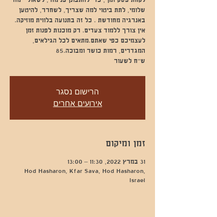
לקחת פסק זמן , כדי להתבונן פנימה , לשאול - מה
שלומי, לתת ביטוי למה שצריך, לשחרר, להיטען
באנרגיה מחודשת . כל זה בתנועה בלווית מוזיקה.
אין צורך ללמוד צעדים. רק מוכנות לפנות זמן
לעצמיכם כפי שאתם.מתאים לכל הגילאים,
ש״ח לשעור
הרישום נסגר
אירועים אחרים
זמן ומיקום
31 במרץ 2022, 11:30 – 13:00
Hod Hasharon, Kfar Sava, Hod Hasharon,
Israel