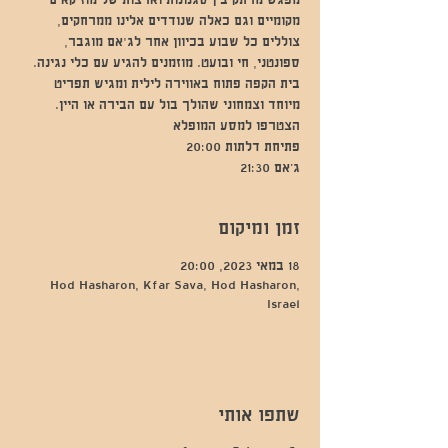
מפגש מרתק בין סגנונות וארצות של מוזיקאים
מקומיים וגם כאלה שנודדים אלינו ממרחקים,
צוללים כל שבוע בכיוון אחר לג'אם מוגבר,
ספונטני, חי ובועט. מוזמנים להגיע עם כלי נגינה.
בית הקפה פתוח באווירה לילית ומגיש תפריט
מיוחד וצמחוני שהולך בול עם הבירה או היין.
ג’אם 21:30
זמן ומיקום
18 במאי 2023, 20:00
Hod Hasharon, Kfar Sava, Hod Hasharon,
Israel
שתפו אותי