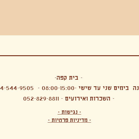
בה, חגיגה , סדנאות , אמבטיות קרח,סווט לודג, ארוחה הודית, קבל שבת,ירון פאר,רותם בר אור ,קונטקט ג'אם ,איריס נייס, פרפורמנס,סרטים , אמנות ,טבי,גוף ,מיצג, אוכל צמחוני ,ריטר
אימפרוביזציה
- בית קפה-
 בימים שני עד שישי -08:00-15:00 -
4-544-9505
- השכרות ואירועים - 052-829-8811
הפקות מקצועיות ארועי חברה קטנים רעיונות לארועי חברה ארועי חברה הוצאה מוכרת ארועי חברה בתל 
לעובדים משאבי אנוש רווחה מנהלות משאבי אנוש HR מנהלות רווחה הפקת ארועים לארגונים רכזי משאבי אנוש מנהלות משאבי אנוש בהייטק משאבי אנוש בהייטק ארועים קטנים עד 150 ארועים בינוניים עד 250 אווירה כפקית שדות אירוח מהלב בת מצווה בר מצווה חת
ות עם חללים פרטיים מדיטציה יוגה פילאטיס ניקוי רעלים סטודיו להשכרה בתל אביב חללי עבודה סטודיו לאמנים להשכרה סדנאות בישול סדנאות קליעה סדנאות תיפוף סדנאות נגרות סטודיו ל
- נגישות -
ירקות אורגני מהגינה צמחוני בהוד השרון טבעוני בהוד השרון שייקים מיצים תפריט עסקיות תפריט משלוחים קפה סילו קמבוצ'ה ארוחת בוקר VEGAN MENU VEGETERIAN MENU מנות פתיחה כריכים סלטים לאכול עם העיניים פאלאטס קוקטיילים בוריטו ארוחת בוקר זוגית ארוחת צהריים צ
- מדיניות פרטיות -