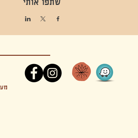
שתפו אותי
קונטקט,ריקוד,תנועה,אקסטטיק,אקסטטיק דאנס, מסי
מענה
קטנים בהוד השרון סטודיו להשכרה חוגים סדנאות הרצאות פעילויות להורים וילדים ארועים אינטימיים קולינריה עכשווית אווירה קסומה בשרון מסיבות פרטיות מסעדה בשד
נשכח ילדים חלל לארוע פרטי חלל הרצאות חלל הופעות חלל הרצאות וארועים עסקיים אולמות ארועים בוטיק ארועים משפחתיים אווירת שאנטי אווירת סיני