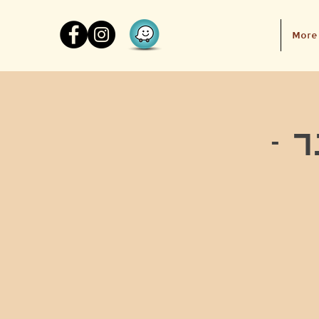
More
ר -