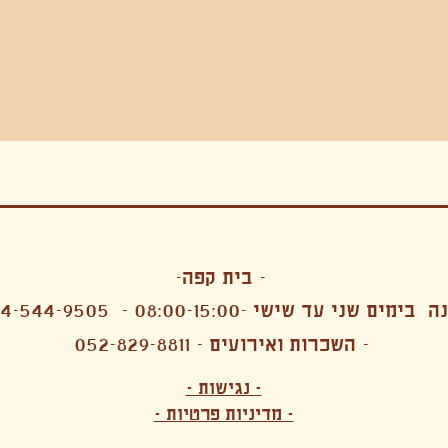
בה, חגיגה , סדנאות , אמבטיות קרח,סווט לודג, ארוחה הודית, קבל שבת,ירון פאר,רותם בר אור ,קונטקט ג'אם ,איריס נייס, פרפורמנס,סרטים , אמנות ,טבי,גוף ,מיצג, אוכל צמחוני ,ריטר
אימפרוביזציה
- בית קפה-
 בימים שני עד שישי -08:00-15:00 -
4-544-9505
- השכרות ואירועים - 052-829-8811
הפקות מקצועיות ארועי חברה קטנים רעיונות לארועי חברה ארועי חברה הוצאה מוכרת ארועי חברה בתל 
לעובדים משאבי אנוש רווחה מנהלות משאבי אנוש HR מנהלות רווחה הפקת ארועים לארגונים רכזי משאבי אנוש מנהלות משאבי אנוש בהייטק משאבי אנוש בהייטק ארועים קטנים עד 150 ארועים בינוניים עד 250 אווירה כפקית שדות אירוח מהלב בת מצווה בר מצווה חת
ות עם חללים פרטיים מדיטציה יוגה פילאטיס ניקוי רעלים סטודיו להשכרה בתל אביב חללי עבודה סטודיו לאמנים להשכרה סדנאות בישול סדנאות קליעה סדנאות תיפוף סדנאות נגרות סטודיו ל
- נגישות -
ירקות אורגני מהגינה צמחוני בהוד השרון טבעוני בהוד השרון שייקים מיצים תפריט עסקיות תפריט משלוחים קפה סילו קמבוצ'ה ארוחת בוקר VEGAN MENU VEGETERIAN MENU מנות פתיחה כריכים סלטים לאכול עם העיניים פאלאטס קוקטיילים בוריטו ארוחת בוקר זוגית ארוחת צהריים צ
- מדיניות פרטיות -