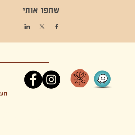
שתפו אותי
קונטקט,ריקוד,תנועה,אקסטטיק,אקסטטיק דאנס, מסי
מענה
קטנים בהוד השרון סטודיו להשכרה חוגים סדנאות הרצאות פעילויות להורים וילדים ארועים אינטימיים קולינריה עכשווית אווירה קסומה בשרון מסיבות פרטיות מסעדה בשד
נשכח ילדים חלל לארוע פרטי חלל הרצאות חלל הופעות חלל הרצאות וארועים עסקיים אולמות ארועים בוטיק ארועים משפחתיים אווירת שאנטי אווירת סיני