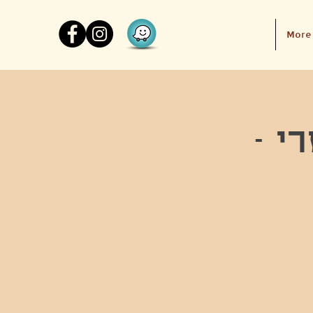
More
י -