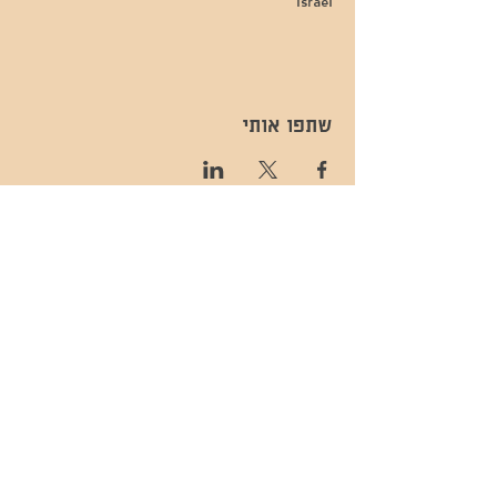
Israel
שתפו אותי
- השכרות ואירועים - 052-829-8811
- בית קפה-
מענה בימים שני עד שישי -08:00-
054-544-9505
15:00 -