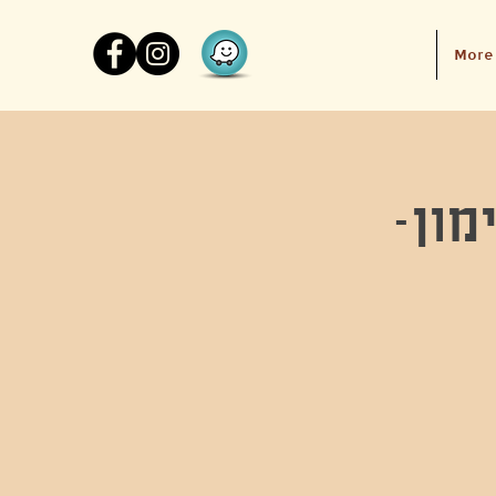
More
מון-