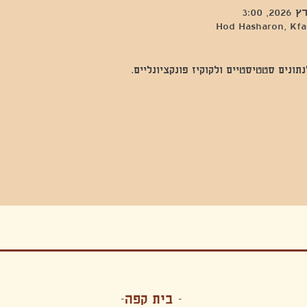
Hod Hasharon, Kfar
נים סטטיסטיים ולקוקיז פונקציונליים.
בה, חגיגה , סדנאות , אמבטיות קרח,סווט לודג, ארוחה הודית, קבל שבת,ירון פאר,רותם בר אור ,קונטקט ג'אם ,איריס נייס, פרפורמנס,סרטים , אמנות ,טבי,גוף ,מיצג, אוכל צמחוני ,ריטר
אימפרוביזציה
- בית קפה-