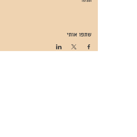
Israel
שתפו אותי
- השכרות ואירועים - 052-829-8811
- בית קפה-
מענה בימים שני עד שישי -08:00-
054-544-9505
15:00 -