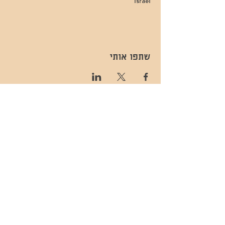
Israel
שתפו אותי
- השכרות ואירועים - 052-829-8811
- בית קפה-
מענה בימים שני עד שישי -08:00-
054-544-9505
15:00 -