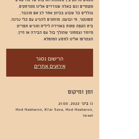
מפגש מרתק בין סגנונות וארצות של מוזיקאים
מקומיים וגם כאלה שנודדים אלינו ממרחקים,
צוללים כל שבוע בכיוון אחר לג'אם מוגבר,
ספונטני, חי ובועט. מוזמנים להגיע עם כלי נגינה.
בית הקפה פתוח באווירה לילית ומגיש תפריט
מיוחד וצמחוני שהולך בול עם הבירה או היין.
הצטרפו אלינו למסע המופלא
הרישום נסגר
אירועים אחרים
זמן ומיקום
13 בינו׳ 2022, 21:00
Hod Hasharon, Kfar Sava, Hod Hasharon,
Israel