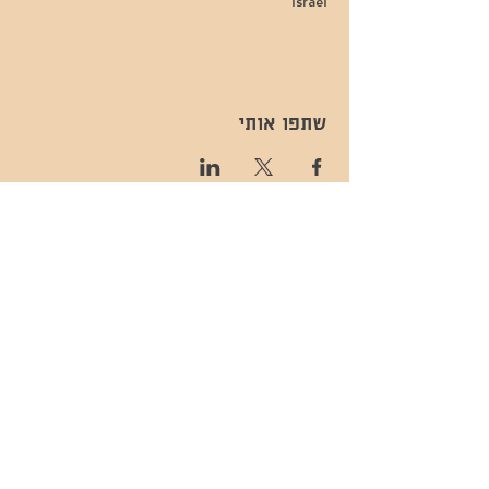
Israel
שתפו אותי
- השכרות ואירועים - 052-829-8811
- בית קפה-
מענה בימים שני עד שישי -08:00-
054-544-9505
15:00 -