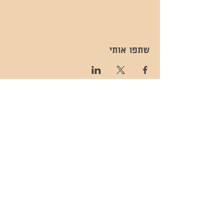
שתפו אותי
- השכרות ואירועים - 052-829-8811
- בית קפה-
מענה בימים שני עד שישי -08:00-
054-544-9505
15:00 -