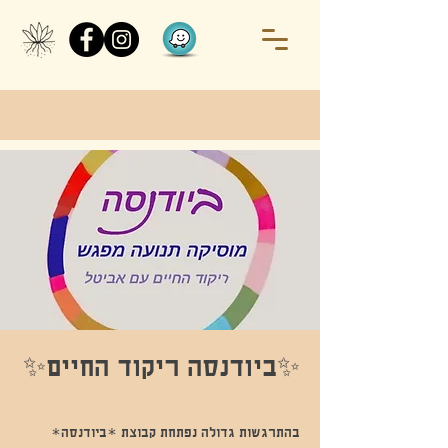
✨️ביודנסה ריקוד החיים✨
בהתרגשות גדולה נפתחת קבוצת *ביודנסה*