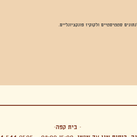
נים סטטיסטיים ולקוקיז פונקציונליים.
בה, חגיגה , סדנאות , אמבטיות קרח,סווט לודג, ארוחה הודית, קבל שבת,ירון פאר,רותם בר אור ,קונטקט ג'אם ,איריס נייס, פרפורמנס,סרטים , אמנות ,טבי,גוף ,מיצג, אוכל צמחוני ,ריטר
אימפרוביזציה
- בית קפה-