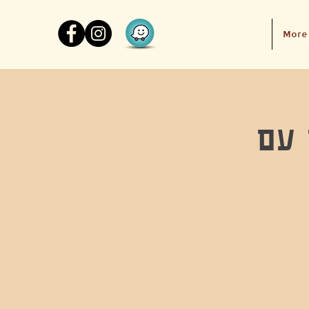
More
 עם