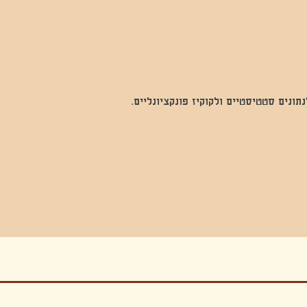
נים סטטיסטיים ולקוקיז פונקציונליים.
בה, חגיגה , סדנאות , אמבטיות קרח,סווט לודג, ארוחה הודית, קבל שבת,ירון פאר,רותם בר אור ,קונטקט ג'אם ,איריס נייס, פרפורמנס,סרטים , אמנות ,טבי,גוף ,מיצג, אוכל צמחוני ,ריטר
אימפרוביזציה