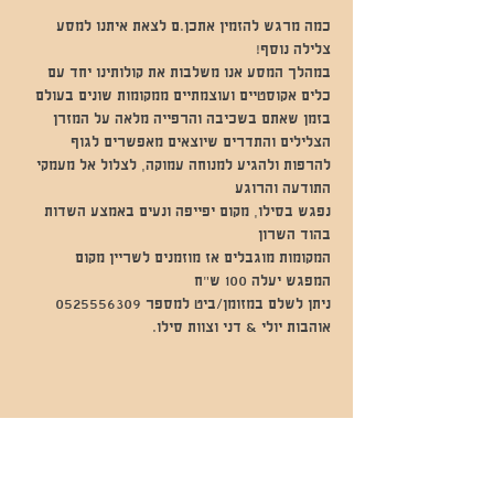
כמה מרגש להזמין אתכן.ם לצאת איתנו למסע 
צלילה נוסף!
במהלך המסע אנו משלבות את קולותינו יחד עם 
הצלילים והתדרים שיוצאים מאפשרים לגוף 
להרפות ולהגיע למנוחה עמוקה, לצלול אל מעמקי 
התודעה והרוגע
נפגש בסילו, מקום יפייפה ונעים באמצע השדות 
בהוד השרון
המקומות מוגבלים אז מוזמנים לשריין מקום
ניתן לשלם במזומן/ביט למספר 0525556309
אוהבות יולי & דני וצוות סילו.
שתפו אותי