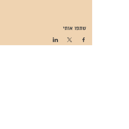
שתפו אותי
- השכרות ואירועים - 052-829-8811
- בית קפה-
מענה בימים שני עד שישי -08:00-
054-544-9505
15:00 -