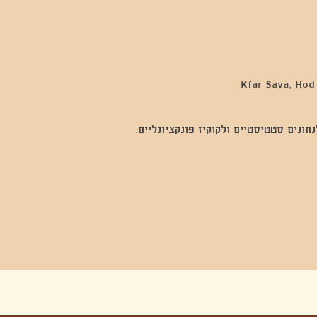
נים סטטיסטיים ולקוקיז פונקציונליים.
בה, חגיגה , סדנאות , אמבטיות קרח,סווט לודג, ארוחה הודית, קבל שבת,ירון פאר,רותם בר אור ,קונטקט ג'אם ,איריס נייס, פרפורמנס,סרטים , אמנות ,טבי,גוף ,מיצג, אוכל צמחוני ,ריטר
אימפרוביזציה