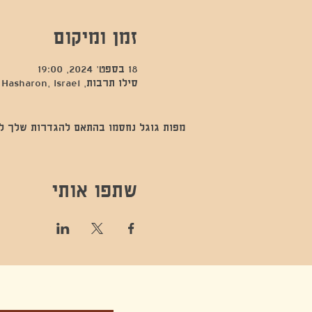
זמן ומיקום
18 בספט׳ 2024, 19:00
סילו תרבות, Kfar Sava, Hod Hasharon, Israel
מפות גוגל נחסמו בהתאם להגדרות שלך לנתו
שתפו אותי
קונטקט,ריקוד,תנועה,אקסטטיק,אקסטטיק דאנס, מסי