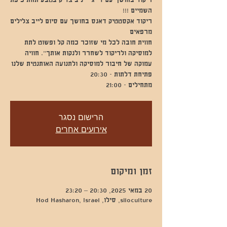
ריקוד בחושך עם די ג'י יניב צדיק בטבע תחת כיפת
ריקוד אקסטטיק דאנס בחושך עם סיום לייב צלילים
חווית חובה לכל מי שזוכר כמה קל ופשוט לתת
למוסיקה ולריקוד לשחרר ולנקות אותך". חוויה
מתחילים - 21:00
הרישום נסגר
אירועים אחרים
זמן ומיקום
20 במאי 2025, 20:30 – 23:20
siloculture, סילו, Hod Hasharon, Israel