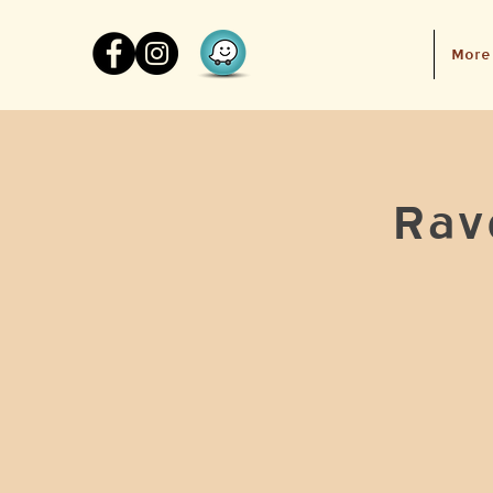
More
Rave Ag