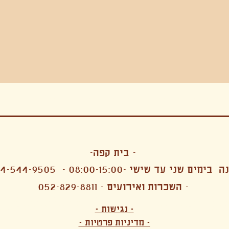
בה, חגיגה , סדנאות , אמבטיות קרח,סווט לודג, ארוחה הודית, קבל שבת,ירון פאר,רותם בר אור ,קונטקט ג'אם ,איריס נייס, פרפורמנס,סרטים , אמנות ,טבי,גוף ,מיצג, אוכל צמחוני ,ריטר
אימפרוביזציה
- בית קפה-
 בימים שני עד שישי -08:00-15:00 -
4-544-9505
- השכרות ואירועים - 052-829-8811
הפקות מקצועיות ארועי חברה קטנים רעיונות לארועי חברה ארועי חברה הוצאה מוכרת ארועי חברה בתל 
לעובדים משאבי אנוש רווחה מנהלות משאבי אנוש HR מנהלות רווחה הפקת ארועים לארגונים רכזי משאבי אנוש מנהלות משאבי אנוש בהייטק משאבי אנוש בהייטק ארועים קטנים עד 150 ארועים בינוניים עד 250 אווירה כפקית שדות אירוח מהלב בת מצווה בר מצווה חת
ות עם חללים פרטיים מדיטציה יוגה פילאטיס ניקוי רעלים סטודיו להשכרה בתל אביב חללי עבודה סטודיו לאמנים להשכרה סדנאות בישול סדנאות קליעה סדנאות תיפוף סדנאות נגרות סטודיו ל
- נגישות -
ירקות אורגני מהגינה צמחוני בהוד השרון טבעוני בהוד השרון שייקים מיצים תפריט עסקיות תפריט משלוחים קפה סילו קמבוצ'ה ארוחת בוקר VEGAN MENU VEGETERIAN MENU מנות פתיחה כריכים סלטים לאכול עם העיניים פאלאטס קוקטיילים בוריטו ארוחת בוקר זוגית ארוחת צהריים צ
- מדיניות פרטיות -