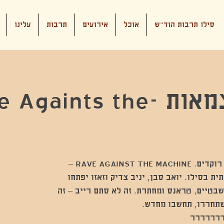
סילו תרבות הוד"ש
אוכל
אירועים
תרבות
עלינו
מסיבת עצמאות -aints the
המציאות בוערת, אבל אנחנו רוקדים. RAVE AGAINST THE MACHINE –
אמיתית בסילו. יואב סבן, יניב צדיק וזאזו יפתחו
בטיים, טראנס ומחתרת. זה לא סתם רייב – זה
חררררררר