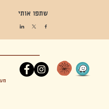
שתפו אותי
קונטקט,ריקוד,תנועה,אקסטטיק,אקסטטיק דאנס, מסי
מענה
קטנים בהוד השרון סטודיו להשכרה חוגים סדנאות הרצאות פעילויות להורים וילדים ארועים אינטימיים קולינריה עכשווית אווירה קסומה בשרון מסיבות פרטיות מסעדה בשד
נשכח ילדים חלל לארוע פרטי חלל הרצאות חלל הופעות חלל הרצאות וארועים עסקיים אולמות ארועים בוטיק ארועים משפחתיים אווירת שאנטי אווירת סיני