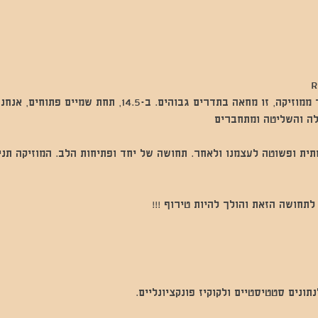
R
מסיבת יום העצמאות שהיא יותר ממוזיקה, זו מחאה בתדרים גבוהים. ב
ה והשליטה ומתחברים 
ית ופשוטה לעצמנו ולאחר. תחושה של יחד ופתיחות הלב. המוזיקה תני
לתחושה הזאת והולך להיות טירוף !!!
נים סטטיסטיים ולקוקיז פונקציונליים.