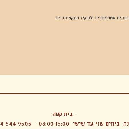
נים סטטיסטיים ולקוקיז פונקציונליים.
בה, חגיגה , סדנאות , אמבטיות קרח,סווט לודג, ארוחה הודית, קבל שבת,ירון פאר,רותם בר אור ,קונטקט ג'אם ,איריס נייס, פרפורמנס,סרטים , אמנות ,טבי,גוף ,מיצג, אוכל צמחוני ,ריטר
אימפרוביזציה
- בית קפה-
 בימים שני עד שישי -08:00-15:00 -
4-544-9505