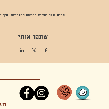
מפות גוגל נחסמו בהתאם להגדרות שלך לנתו
שתפו אותי
קונטקט,ריקוד,תנועה,אקסטטיק,אקסטטיק דאנס, מסי
מענה