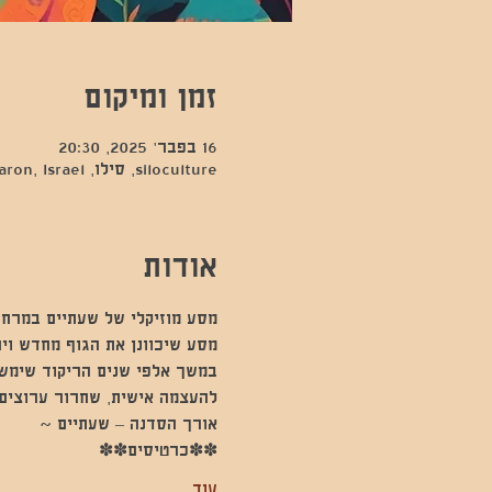
זמן ומיקום
16 בפבר׳ 2025, 20:30
siloculture, סילו, Hod Hasharon, Israel
אודות
מסע מוזיקלי של שעתיים במרחב
מסע שיכוונן את הגוף מחדש וי
במשך אלפי שנים הריקוד שימש 
להעצמה אישית, שחרור ערוצים 
אורך הסדנה – שעתיים ~
✽✽כרטיסים✽✽
עוד