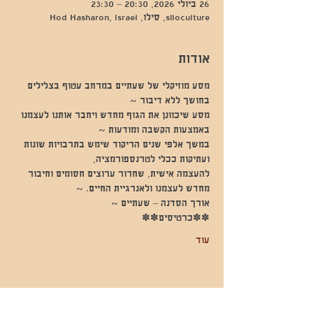
26 ביולי 2026, 20:30 – 23:30
siloculture, סילו, Hod Hasharon, Israel
אודות
מסע מוזיקלי של שעתיים במרחב עטוף בצלילים 
בחושך ללא דיבור ~
מסע שיכוונן את הגוף מחדש ויחבר אותנו לעצמנו 
באמצעות הקשבה ומודעות ~
במשך אלפי שנים הריקוד שימש בתרבויות שונות 
ועתיקות ככלי לטרנספורמציה,
להעצמה אישית, שחרור ערוצים חסומים וחיבור 
מחדש לעצמנו ולאנרגיית החיים. ~
אורך הסדנה – שעתיים ~
✽✽כרטיסים✽✽
עוד