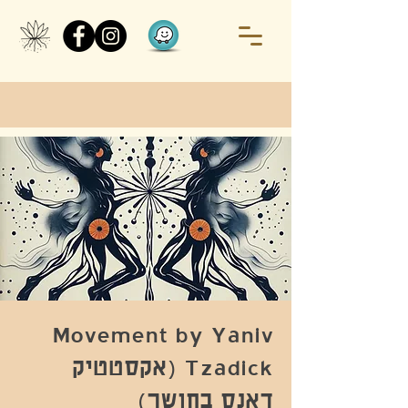
Movement by Yaniv
Tzadick (אקסטטיק
דאנס בחושך)