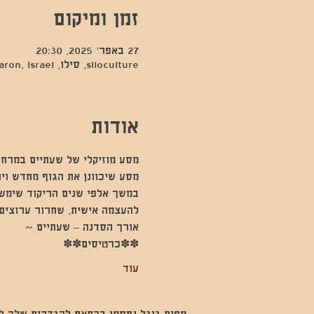
זמן ומיקום
27 באפר׳ 2025, 20:30
siloculture, סילו, Hod Hasharon, Israel
אודות
מסע מוזיקלי של שעתיים במרחב
מסע שיכוונן את הגוף מחדש וי
במשך אלפי שנים הריקוד שימש 
להעצמה אישית, שחרור ערוצים 
אורך הסדנה – שעתיים ~
✽✽כרטיסים✽✽
עוד
מפות גוגל נחסמו בהתאם להגדרות שלך לנתו