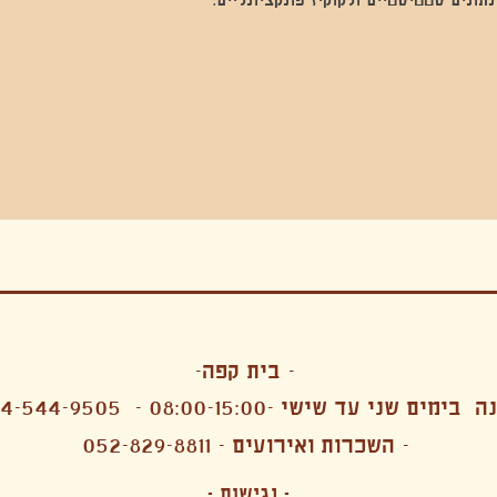
בה, חגיגה , סדנאות , אמבטיות קרח,סווט לודג, ארוחה הודית, קבל שבת,ירון פאר,רותם בר אור ,קונטקט ג'אם ,איריס נייס, פרפורמנס,סרטים , אמנות ,טבי,גוף ,מיצג, אוכל צמחוני ,ריטר
אימפרוביזציה
- בית קפה-
 בימים שני עד שישי -08:00-15:00 -
4-544-9505
- השכרות ואירועים - 052-829-8811
הפקות מקצועיות ארועי חברה קטנים רעיונות לארועי חברה ארועי חברה הוצאה מוכרת ארועי חברה בתל 
לעובדים משאבי אנוש רווחה מנהלות משאבי אנוש HR מנהלות רווחה הפקת ארועים לארגונים רכזי משאבי אנוש מנהלות משאבי אנוש בהייטק משאבי אנוש בהייטק ארועים קטנים עד 150 ארועים בינוניים עד 250 אווירה כפקית שדות אירוח מהלב בת מצווה בר מצווה חת
ות עם חללים פרטיים מדיטציה יוגה פילאטיס ניקוי רעלים סטודיו להשכרה בתל אביב חללי עבודה סטודיו לאמנים להשכרה סדנאות בישול סדנאות קליעה סדנאות תיפוף סדנאות נגרות סטודיו ל
- נגישות -
ירקות אורגני מהגינה צמחוני בהוד השרון טבעוני בהוד השרון שייקים מיצים תפריט עסקיות תפריט משלוחים קפה סילו קמבוצ'ה ארוחת בוקר VEGAN MENU VEGETERIAN MENU מנות פתיחה כריכים סלטים לאכול עם העיניים פאלאטס קוקטיילים בוריטו ארוחת בוקר זוגית ארוחת צהריים צ