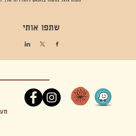
שתפו אותי
קונטקט,ריקוד,תנועה,אקסטטיק,אקסטטיק דאנס, מסי
מענה
קטנים בהוד השרון סטודיו להשכרה חוגים סדנאות הרצאות פעילויות להורים וילדים ארועים אינטימיים קולינריה עכשווית אווירה קסומה בשרון מסיבות פרטיות מסעדה בשד