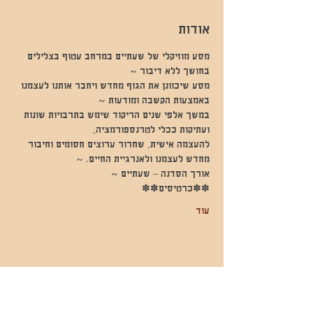
אודות
מסע מוזיקלי של שעתיים במרחב עטוף בצלילים 
בחושך ללא דיבור ~
מסע שיכוונן את הגוף מחדש ויחבר אותנו לעצמנו 
באמצעות הקשבה ומודעות ~
במשך אלפי שנים הריקוד שימש בתרבויות שונות 
ועתיקות ככלי לטרנספורמציה,
להעצמה אישית, שחרור ערוצים חסומים וחיבור 
מחדש לעצמנו ולאנרגיית החיים. ~
אורך הסדנה – שעתיים ~
✽✽כרטיסים✽✽
עוד
שתפו אותי