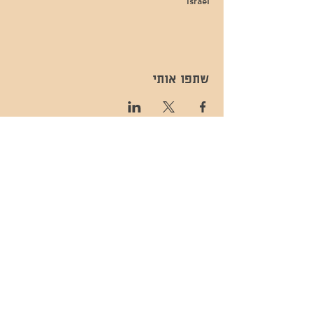
Israel
שתפו אותי
- השכרות ואירועים - 052-829-8811
- בית קפה-
מענה בימים שני עד שישי -08:00-
054-544-9505
15:00 -