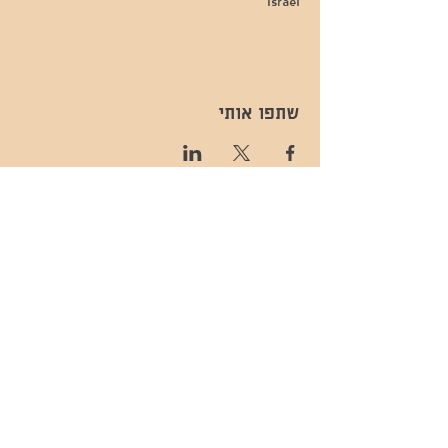
Israel
שתפו אותי
- השכרות ואירועים - 052-829-8811
- בית קפה-
מענה בימים שני עד שישי -08:00-
054-544-9505
15:00 -