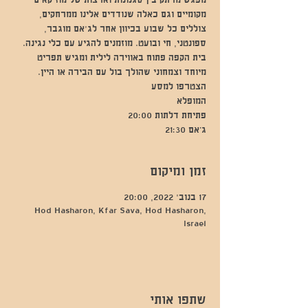
מפגש מרתק בין סגנונות וארצות של מוזיקאים
מקומיים וגם כאלה שנודדים אלינו ממרחקים,
צוללים כל שבוע בכיוון אחר לג'אם מוגבר,
ספונטני, חי ובועט. מוזמנים להגיע עם כלי נגינה.
בית הקפה פתוח באווירה לילית ומגיש תפריט
מיוחד וצמחוני שהולך בול עם הבירה או היין.
ג’אם 21:30
זמן ומיקום
17 בנוב׳ 2022, 20:00
Hod Hasharon, Kfar Sava, Hod Hasharon,
Israel
שתפו אותי