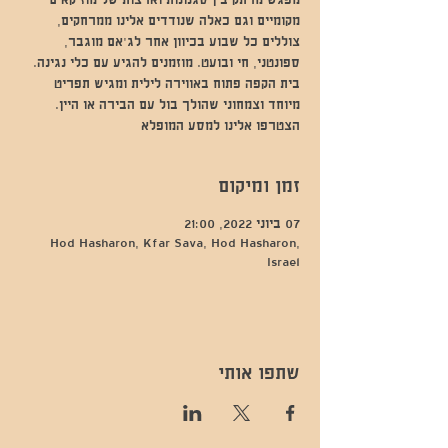
מפגש מרתק בין סגנונות וארצות של מוזיקאים
מקומיים וגם כאלה שנודדים אלינו ממרחקים,
צוללים כל שבוע בכיוון אחר לג'אם מוגבר,
ספונטני, חי ובועט. מוזמנים להגיע עם כלי נגינה.
בית הקפה פתוח באווירה לילית ומגיש תפריט
מיוחד וצמחוני שהולך בול עם הבירה או היין.
הצטרפו אלינו למסע המופלא
זמן ומיקום
07 ביוני 2022, 21:00
Hod Hasharon, Kfar Sava, Hod Hasharon,
Israel
שתפו אותי