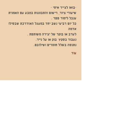
-בואו לצייר איתי -
שיעורי ציור, רישום והתבוננות בטבע עם האמנית 
ענבל לימור פפר .
כל יום רביעי נשב יחד במעגל האזדרכת שבסילו 
אדמה 
לערב או בוקר של יצירה משותפת .
נעבוד בסקץ׳ בוק או על נייר.
נתנסה בשלל חומרים ושילובם.
עוד
שתפו אותי